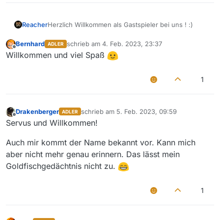
Reacher
Herzlich Willkommen als Gastspieler bei uns ! :)
Bernhard
schrieb am
4. Feb. 2023, 23:37
ADLER
zuletzt editiert von
Offline
Willkommen und viel Spaß
1
Drakenberger
schrieb am
5. Feb. 2023, 09:59
ADLER
zuletzt editiert von
Offline
Servus und Willkommen!
Auch mir kommt der Name bekannt vor. Kann mich
aber nicht mehr genau erinnern. Das lässt mein
Goldfischgedächtnis nicht zu.
1