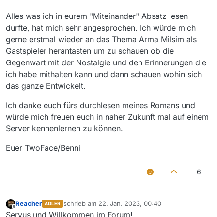
Alles was ich in eurem "Miteinander" Absatz lesen
durfte, hat mich sehr angesprochen. Ich würde mich
gerne erstmal wieder an das Thema Arma Milsim als
Gastspieler herantasten um zu schauen ob die
Gegenwart mit der Nostalgie und den Erinnerungen die
ich habe mithalten kann und dann schauen wohin sich
das ganze Entwickelt.
Ich danke euch fürs durchlesen meines Romans und
würde mich freuen euch in naher Zukunft mal auf einem
Server kennenlernen zu können.
Euer TwoFace/Benni
6
Reacher
schrieb am
22. Jan. 2023, 00:40
ADLER
zuletzt editiert von
Offline
Servus und Willkommen im Forum!