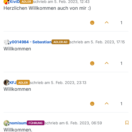
XiviD
schrieb am
5. Feb. 2023, 12:43
ADLER
zuletzt editiert von
Offline
Herzlichen Willkommen auch von mir :)
1
y0014984 - Sebastian
schrieb am
5. Feb. 2023, 17:15
ADLER AD
zuletzt editiert von
Offline
Willkommen
1
KFJ
schrieb am
5. Feb. 2023, 23:13
ADLER
zuletzt editiert von
Offline
Willkommen
1
nomisum
schrieb am
6. Feb. 2023, 06:59
FÜHRUNG
zuletzt editiert von
Offline
Willkommen.