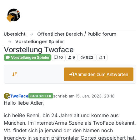
Skip to content
Übersicht
Öffentlicher Bereich / Public forum
Vorstellungen Spieler
Vorstellung Twoface
Vorstellungen Spieler
10
9
922
1
Anmelden zum Antworten
TwoFace
schrieb am
15. Jan. 2023, 20:16
T
GASTSPIELER
zuletzt editiert von
Offline
Hallo liebe Adler,
ich heiße Benni, bin 24 Jahre alt und komme aus
München. Im Internet/Arma Szene als TwoFace bekannt.
Vlt. findet sich ja jemand der den Namen noch
irgendwo in seinem präfrontaler Cortex gespeichert hat.