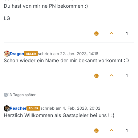
Du hast von mir ne PN bekommen :)
LG
1
Dragon
schrieb am
22. Jan. 2023, 14:16
ADLER
zuletzt editiert von
Offline
Schon wieder ein Name der mir bekannt vorkommt :D
1
13 Tagen später
Reacher
schrieb am
4. Feb. 2023, 20:02
ADLER
zuletzt editiert von
Offline
Herzlich Willkommen als Gastspieler bei uns ! :)
1