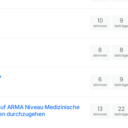
10
9
stimmen
beiträg
8
8
stimmen
beiträg
?
6
9
stimmen
beiträg
 auf ARMA Niveau Medizinische
13
22
ren durchzugehen
stimmen
beiträg