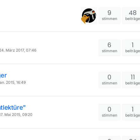
9
48
stimmen
beiträg
6
1
24. März 2017, 07:46
stimmen
beiträg
ger
0
11
an. 2015, 16:49
stimmen
beiträg
tlektüre"
0
1
17. Mai 2015, 09:20
stimmen
beiträg