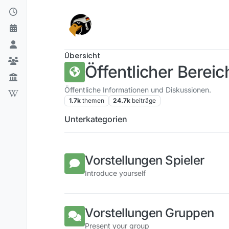
Skip to content
Übersicht
Öffentlicher Bereic
Öffentliche Informationen und Diskussionen.
1.7k
themen
24.7k
beiträge
Unterkategorien
Vorstellungen Spieler
Introduce yourself
Vorstellungen Gruppen
Present your group