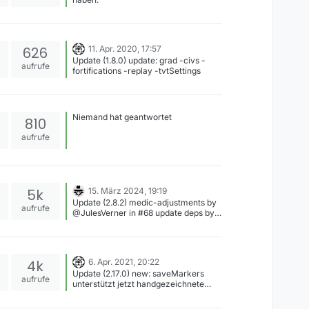
626
11. Apr. 2020, 17:57
Update (1.8.0) update: grad -civs -
e
aufrufe
fortifications -replay -tvtSettings
Niemand hat geantwortet
810
e
aufrufe
5k
15. März 2024, 19:19
Update (2.8.2) medic-adjustments by
e
aufrufe
@JulesVerner in #68 update deps by
@Fusselwurm in #71 replace RDS /
LOP civ stuff with UK3CB equivalents
by @Fusselwurm in #72 fix include by
@nomisum in #73
4k
6. Apr. 2021, 20:22
Update (2.17.0) new: saveMarkers
e
aufrufe
unterstützt jetzt handgezeichnete
Marker new: saveMarkers unterstützt
jetzt Channel (Zum Beispiel sind