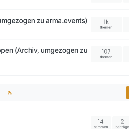
 umgezogen zu arma.events)
1k
themen
ppen (Archiv, umgezogen zu
107
themen
14
2
stimmen
beiträg