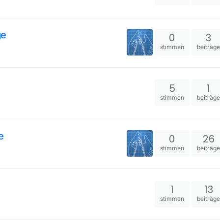
ge
0
3
stimmen
beiträg
5
1
stimmen
beiträg
e
0
26
stimmen
beiträg
1
13
stimmen
beiträg