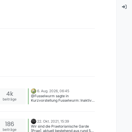
6. Aug. 2026, 06:45
4k
@Fusselwurm sagte in
beiträge
Kurzvorstellung Fusselwurm: Inaktiv
seit Ewigkeiten. Aber irgendwann
steht der Zockrechner auch wieder
wo keine Kinder schlafen. Die
Hoffnung stirbt zuletzt. Das Forum
22. Okt. 2021, 15:39
186
stirbt offenbar auch zuletzt
Wir sind die Praetorianische Garde
beiträge
[Prae], aktuell bestehend aus rund 50