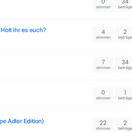
0
34
stimmen
beiträg
Holt ihr es euch?
4
2
stimmen
beiträg
7
34
stimmen
beiträg
0
1
stimmen
beiträg
e Adler Edition)
22
2
stimmen
beiträg