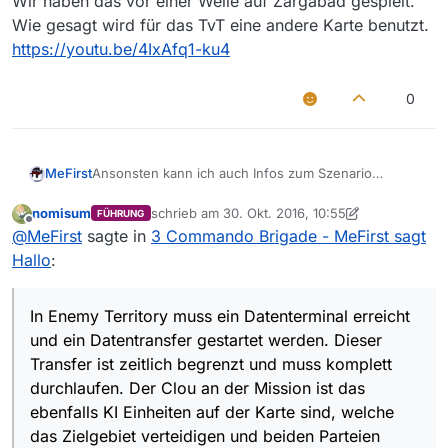
Wir haben das vor einer Weile auf Zargabad gespielt.
Wie gesagt wird für das TvT eine andere Karte benutzt.
https://youtu.be/4IxAfq1-ku4
0
Ansonsten kann ich auch Infos zum Szenario
MeFirst
geben. Dom hat mir noch nicht verraten welche Map
wir spielen, aber es wird eine Portierung seiner
Wir haben das vor einer Weile auf Zargabad
nomisum
schrieb am
30. Okt. 2016, 10:55
FÜHRUNG
zuletzt editiert von nomisum
Offline
Mission mit dem Namen
Enemy Territory
. In Enemy
gespielt. Wie gesagt wird für das TvT eine andere
@
MeFirst
sagte in
3 Commando Brigade - MeFirst sagt
Territory muss ein Datenterminal erreicht und ein
Karte benutzt.
Hallo
:
Datentransfer gestartet werden. Dieser Transfer ist
https://youtu.be/4IxAfq1-ku4
zeitlich begrenzt und muss komplett durchlaufen.
Der Clou an der Mission ist das ebenfalls KI
In Enemy Territory muss ein Datenterminal erreicht
Einheiten auf der Karte sind, welche das Zielgebiet
und ein Datentransfer gestartet werden. Dieser
verteidigen und beiden Parteien feindlich
Transfer ist zeitlich begrenzt und muss komplett
eingestimmt ist. Dadurch eröffnen entsprechend
neue Situationen die Raum für weitere Taktiken
durchlaufen. Der Clou an der Mission ist das
lassen und auch etwas das Tempo aus dem
ebenfalls KI Einheiten auf der Karte sind, welche
Szenario nehmen.
das Zielgebiet verteidigen und beiden Parteien