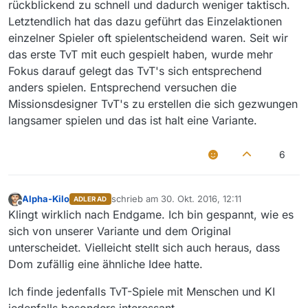
rückblickend zu schnell und dadurch weniger taktisch.
Letztendlich hat das dazu geführt das Einzelaktionen
einzelner Spieler oft spielentscheidend waren. Seit wir
das erste TvT mit euch gespielt haben, wurde mehr
Fokus darauf gelegt das TvT's sich entsprechend
anders spielen. Entsprechend versuchen die
Missionsdesigner TvT's zu erstellen die sich gezwungen
langsamer spielen und das ist halt eine Variante.
6
Alpha-Kilo
schrieb am
30. Okt. 2016, 12:11
ADLER AD
zuletzt editiert von
Offline
Klingt wirklich nach Endgame. Ich bin gespannt, wie es
sich von unserer Variante und dem Original
unterscheidet. Vielleicht stellt sich auch heraus, dass
Dom zufällig eine ähnliche Idee hatte.
Ich finde jedenfalls TvT-Spiele mit Menschen und KI