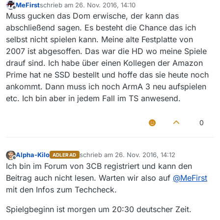
MeFirst
schrieb am
26. Nov. 2016, 14:10
zuletzt editiert von
Offline
Muss gucken das Dom erwische, der kann das
abschließend sagen. Es besteht die Chance das ich
selbst nicht spielen kann. Meine alte Festplatte von
2007 ist abgesoffen. Das war die HD wo meine Spiele
drauf sind. Ich habe über einen Kollegen der Amazon
Prime hat ne SSD bestellt und hoffe das sie heute noch
ankommt. Dann muss ich noch ArmA 3 neu aufspielen
etc. Ich bin aber in jedem Fall im TS anwesend.
0
Alpha-Kilo
schrieb am
26. Nov. 2016, 14:12
ADLER AD
zuletzt editiert von
Offline
Ich bin im Forum von 3CB registriert und kann den
Beitrag auch nicht lesen. Warten wir also auf
@
MeFirst
mit den Infos zum Techcheck.
Spielgbeginn ist morgen um 20:30 deutscher Zeit.