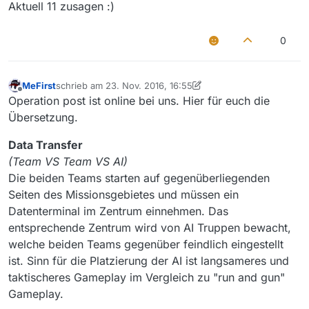
Aktuell 11 zusagen :)
weil die Mod vom Balancing her näher an den
so minimal wie möglich sein. Sprich sie dürfte dann
Waffen von BLUFOR ist als die von RHS).
in etwa so aussehen:
3cb_baf_equipment
INDIE: FIA (KI).
@3cb_baf_units
0
@3cb_baf_weapons
Ansonsten läuft im Hintergrund auch unser OCAP
@ace3
Tool, wobei damit die Clients nix am Hut haben.
@ace3_optionals
OCAP zeichnet Missionen auf und man kann sie
http://www.3commandobrigade.com:8080/ocap/
MeFirst
schrieb am
23. Nov. 2016, 16:55
zuletzt editiert von MeFirst
@cba_a3
später angucken. Sieht dann zum Beispiel so aus:
Offline
Operation post ist online bei uns. Hier für euch die
@cup_terrains_core (vielleicht)
PS: Mit Firefox stimmt die Darstellung nicht immer.:
Übersetzung.
@cup_terrains_maps (vielleicht)
@hlcmods_ak
Data Transfer
@hlcmods_core
@rhs_afrf3
(Team VS Team VS AI)
@sthud_a3
Die beiden Teams starten auf gegenüberliegenden
@task_force_radio
Seiten des Missionsgebietes und müssen ein
Datenterminal im Zentrum einnehmen. Das
entsprechende Zentrum wird von AI Truppen bewacht,
welche beiden Teams gegenüber feindlich eingestellt
ist. Sinn für die Platzierung der AI ist langsameres und
taktischeres Gameplay im Vergleich zu "run and gun"
Gameplay.