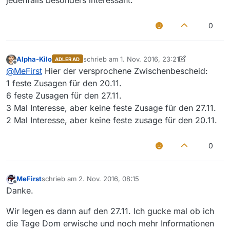
jedenfalls besonders interessant.
0
Alpha-Kilo
schrieb am
1. Nov. 2016, 23:21
ADLER AD
zuletzt editiert von Alpha-Kilo
11. Jan. 2016, 2
Offline
@
MeFirst
Hier der versprochene Zwischenbescheid:
1 feste Zusagen für den 20.11.
6 feste Zusagen für den 27.11.
3 Mal Interesse, aber keine feste Zusage für den 27.11.
2 Mal Interesse, aber keine feste zusage für den 20.11.
0
MeFirst
schrieb am
2. Nov. 2016, 08:15
zuletzt editiert von
Offline
Danke.
Wir legen es dann auf den 27.11. Ich gucke mal ob ich
die Tage Dom erwische und noch mehr Informationen