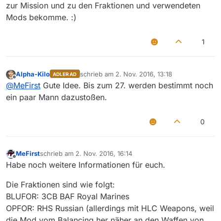
zur Mission und zu den Fraktionen und verwendeten
Mods bekomme. :)
1
Alpha-Kilo
schrieb am
2. Nov. 2016, 13:18
ADLER AD
zuletzt editiert von
Offline
@
MeFirst
Gute Idee. Bis zum 27. werden bestimmt noch
ein paar Mann dazustoßen.
0
MeFirst
schrieb am
2. Nov. 2016, 16:14
zuletzt editiert von
Offline
Habe noch weitere Informationen für euch.
Die Fraktionen sind wie folgt:
BLUFOR: 3CB BAF Royal Marines
OPFOR: RHS Russian (allerdings mit HLC Weapons, weil
die Mod vom Balancing her näher an den Waffen von