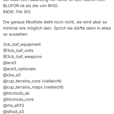
BLUFOR ist als die von RHS).
INDIE: FIA (KI).
Die genaue Modliste steht noch nicht, sie wird aber so
minimal wie möglich sein. Sprich sie dürfte dann in etwa
so aussehen:
3cb_baf_equipment
@3cb_baf_units
@3cb_baf_weapons
@ace3
@ace3_optionals
@cba_a3
@cup_terrains_core (vielleicht)
@cup_terrains_maps (vielleicht)
@hlcmods_ak
@hlcmods_core
@rhs_afrf3
@sthud_a3