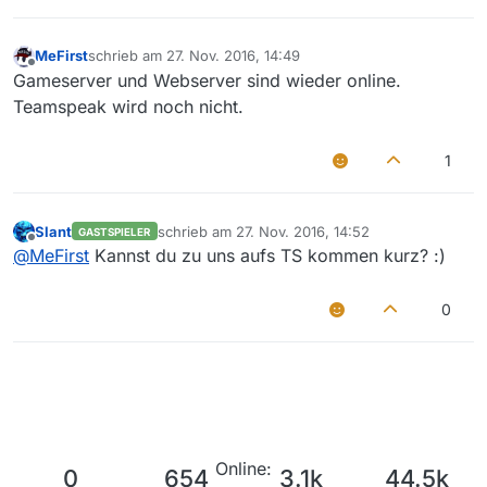
MeFirst
schrieb am
27. Nov. 2016, 14:49
zuletzt editiert von
Offline
Gameserver und Webserver sind wieder online.
Teamspeak wird noch nicht.
1
Slant
schrieb am
27. Nov. 2016, 14:52
GASTSPIELER
zuletzt editiert von
Offline
@
MeFirst
Kannst du zu uns aufs TS kommen kurz? :)
0
Online:
0
654
3.1k
44.5k