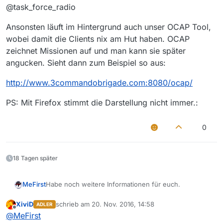
@task_force_radio
Ansonsten läuft im Hintergrund auch unser OCAP Tool,
wobei damit die Clients nix am Hut haben. OCAP
zeichnet Missionen auf und man kann sie später
angucken. Sieht dann zum Beispiel so aus:
http://www.3commandobrigade.com:8080/ocap/
PS: Mit Firefox stimmt die Darstellung nicht immer.:
0
18 Tagen später
Habe noch weitere Informationen für euch.
MeFirst
Die Fraktionen sind wie folgt:
XiviD
schrieb am
20. Nov. 2016, 14:58
ADLER
zuletzt editiert von
Offline
BLUFOR: 3CB BAF Royal Marines
@
MeFirst
OPFOR: RHS Russian (allerdings mit HLC Weapons,
Die genaue Modliste steht noch nicht, sie wird aber