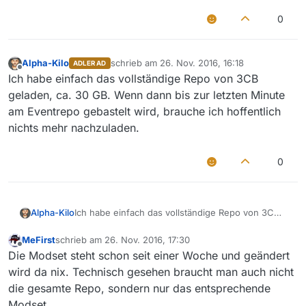
0
Alpha-Kilo
schrieb am
26. Nov. 2016, 16:18
ADLER AD
zuletzt editiert von
Offline
Ich habe einfach das vollständige Repo von 3CB
geladen, ca. 30 GB. Wenn dann bis zur letzten Minute
am Eventrepo gebastelt wird, brauche ich hoffentlich
nichts mehr nachzuladen.
0
Alpha-Kilo
Ich habe einfach das vollständige Repo von 3CB
geladen, ca. 30 GB. Wenn dann bis zur letzten
Minute am Eventrepo gebastelt wird, brauche ich
MeFirst
schrieb am
26. Nov. 2016, 17:30
zuletzt editiert von
Offline
hoffentlich nichts mehr nachzuladen.
Die Modset steht schon seit einer Woche und geändert
wird da nix. Technisch gesehen braucht man auch nicht
die gesamte Repo, sondern nur das entsprechende
Modset