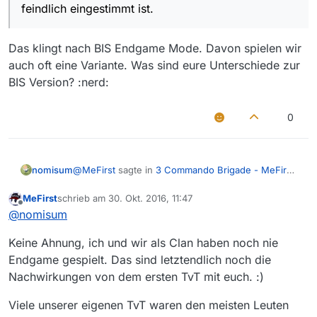
feindlich eingestimmt ist.
Das klingt nach BIS Endgame Mode. Davon spielen wir
auch oft eine Variante. Was sind eure Unterschiede zur
BIS Version? :nerd:
0
@
MeFirst
sagte in
3 Commando Brigade - MeFirst
nomisum
sagt Hallo
:
MeFirst
schrieb am
30. Okt. 2016, 11:47
zuletzt editiert von
In Enemy Territory muss ein Datenterminal
Offline
@
nomisum
erreicht und ein Datentransfer gestartet
Das klingt nach BIS Endgame Mode. Davon spielen
werden. Dieser Transfer ist zeitlich begrenzt
Keine Ahnung, ich und wir als Clan haben noch nie
wir auch oft eine Variante. Was sind eure
und muss komplett durchlaufen. Der Clou an
Endgame gespielt. Das sind letztendlich noch die
Unterschiede zur BIS Version? :nerd:
der Mission ist das ebenfalls KI Einheiten auf
Nachwirkungen von dem ersten TvT mit euch. :)
der Karte sind, welche das Zielgebiet
verteidigen und beiden Parteien feindlich
eingestimmt ist.
Viele unserer eigenen TvT waren den meisten Leuten