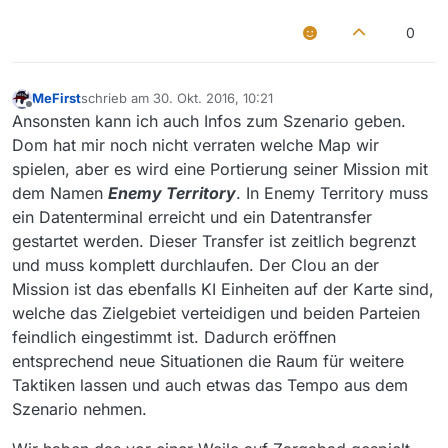
Skandal!
gemeint ist. :)
0
Ne, wir brauchen halt so schnell wie möglich eine
Rückmeldung, damit wir im Falle einer Absage uns
noch an andere Clans wenden können und das
MeFirst
schrieb am
30. Okt. 2016, 10:21
nicht erst um kurz vor 12 organisieren können. Wäre
zuletzt editiert von
Offline
Ansonsten kann ich auch Infos zum Szenario geben.
also gut wenn wir bis Mitte kommender Woche da
Dom hat mir noch nicht verraten welche Map wir
eine Zusage oder Absage bekommen könnten.
spielen, aber es wird eine Portierung seiner Mission mit
dem Namen
Enemy Territory
. In Enemy Territory muss
ein Datenterminal erreicht und ein Datentransfer
gestartet werden. Dieser Transfer ist zeitlich begrenzt
und muss komplett durchlaufen. Der Clou an der
Mission ist das ebenfalls KI Einheiten auf der Karte sind,
welche das Zielgebiet verteidigen und beiden Parteien
feindlich eingestimmt ist. Dadurch eröffnen
entsprechend neue Situationen die Raum für weitere
Taktiken lassen und auch etwas das Tempo aus dem
Szenario nehmen.