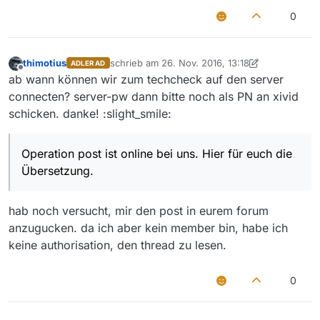
0
thimotius
schrieb am
26. Nov. 2016, 13:18
ADLER AD
zuletzt editiert von thimotius
Offline
ab wann können wir zum techcheck auf den server
connecten? server-pw dann bitte noch als PN an xivid
schicken. danke! :slight_smile:
Operation post ist online bei uns. Hier für euch die
Übersetzung.
hab noch versucht, mir den post in eurem forum
anzugucken. da ich aber kein member bin, habe ich
keine authorisation, den thread zu lesen.
0