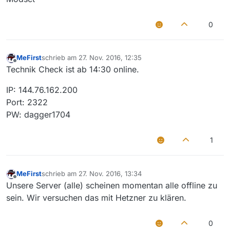
0
MeFirst
schrieb am
27. Nov. 2016, 12:35
zuletzt editiert von
Offline
Technik Check ist ab 14:30 online.
IP: 144.76.162.200
Port: 2322
PW: dagger1704
1
MeFirst
schrieb am
27. Nov. 2016, 13:34
zuletzt editiert von
Offline
Unsere Server (alle) scheinen momentan alle offline zu
sein. Wir versuchen das mit Hetzner zu klären.
0