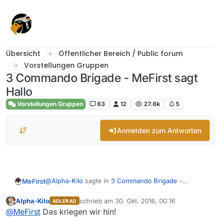
Skip to content
Übersicht
Öffentlicher Bereich / Public forum
Vorstellungen Gruppen
3 Commando Brigade - MeFirst sagt
Hallo
Vorstellungen Gruppen
63
12
27.6k
5
Anmelden zum Antworten
@
Alpha-Kilo
sagte in
3 Commando Brigade -
MeFirst
MeFirst sagt Hallo
:
Alpha-Kilo
schrieb am
30. Okt. 2016, 00:16
ADLER AD
zuletzt editiert von
Doch, ich bin da, aber ich habe gelernt, dass
Offline
@
MeFirst
Das kriegen wir hin!
ich bei dir lieber warte, ob es auch ernst