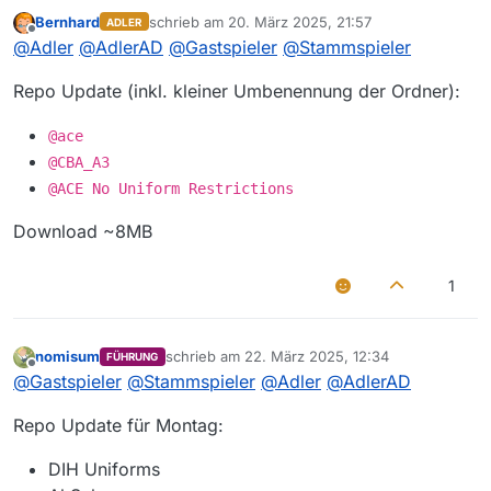
Bernhard
schrieb am
20. März 2025, 21:57
ADLER
zuletzt editiert von
Offline
@
Adler
@
AdlerAD
@
Gastspieler
@
Stammspieler
Repo Update (inkl. kleiner Umbenennung der Ordner):
@ace
@CBA_A3
@ACE No Uniform Restrictions
Download ~8MB
1
nomisum
schrieb am
22. März 2025, 12:34
FÜHRUNG
zuletzt editiert von
Offline
@
Gastspieler
@
Stammspieler
@
Adler
@
AdlerAD
Repo Update für Montag:
DIH Uniforms