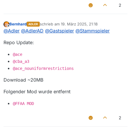
2
Bernhard
schrieb am
19. März 2025, 21:18
ADLER
zuletzt editiert von
Offline
@
Adler
@
AdlerAD
@
Gastspieler
@
Stammspieler
Repo Update:
@ace
@cba_a3
@ace_nouniformrestrictions
Download ~20MB
Folgender Mod wurde entfernt
@FFAA MOD
2