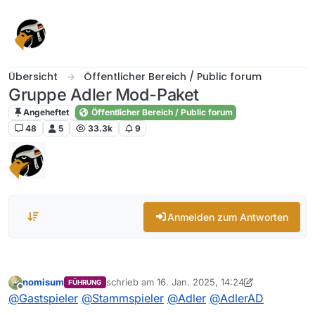
Skip to content
Übersicht
Öffentlicher Bereich / Public forum
Gruppe Adler Mod-Paket
Angeheftet
Öffentlicher Bereich / Public forum
48
5
33.3k
9
Anmelden zum Antworten
nomisum
schrieb am
16. Jan. 2025, 14:24
FÜHRUNG
zuletzt editiert von nomisum
Offline
@
Gastspieler
@
Stammspieler
@
Adler
@
AdlerAD