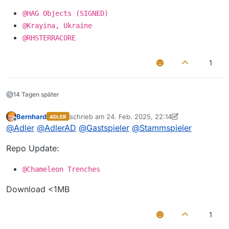
@HAG Objects (SIGNED)
@Krayina, Ukraine
@RHSTERRACORE
1
14 Tagen später
Bernhard
schrieb am
24. Feb. 2025, 22:14
ADLER
zuletzt editiert von Bernhard
3. Mai 2025, 20:50
Offline
@
Adler
@
AdlerAD
@
Gastspieler
@
Stammspieler
Repo Update:
@Chameleon Trenches
Download <1MB
1