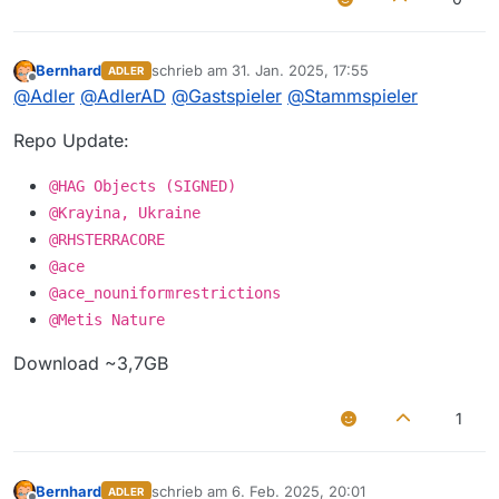
Bernhard
schrieb am
31. Jan. 2025, 17:55
ADLER
zuletzt editiert von
Offline
@
Adler
@
AdlerAD
@
Gastspieler
@
Stammspieler
Repo Update:
@HAG Objects (SIGNED)
@Krayina, Ukraine
@RHSTERRACORE
@ace
@ace_nouniformrestrictions
@Metis Nature
Download ~3,7GB
1
Bernhard
schrieb am
6. Feb. 2025, 20:01
ADLER