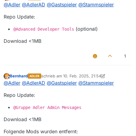
zuletzt editiert von
Offline
@
Adler
@
AdlerAD
@
Gastspieler
@
Stammspieler
Repo Update:
(optional)
@Advanced Developer Tools
Download <1MB
1
Bernhard
schrieb am
10. Feb. 2025, 21:54
ADLER
zuletzt editiert von Bernhard
3. Mai 2025, 20:50
Offline
@
Adler
@
AdlerAD
@
Gastspieler
@
Stammspieler
Repo Update:
@Gruppe Adler Admin Messages
Download <1MB
Folgende Mods wurden entfernt: