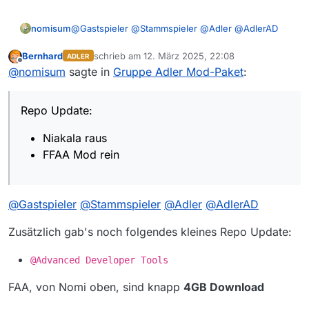
@
Gastspieler
@
Stammspieler
@
Adler
@
AdlerAD
nomisum
Repo Update:
Bernhard
schrieb am
12. März 2025, 22:08
ADLER
zuletzt editiert von
Offline
@
nomisum
sagte in
Gruppe Adler Mod-Paket
:
Niakala raus
FFAA Mod rein
Repo Update:
Niakala raus
FFAA Mod rein
@
Gastspieler
@
Stammspieler
@
Adler
@
AdlerAD
Zusätzlich gab's noch folgendes kleines Repo Update:
@Advanced Developer Tools
FAA, von Nomi oben, sind knapp
4GB Download