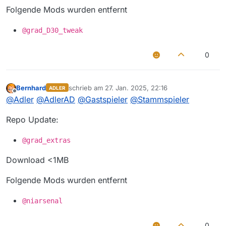
Folgende Mods wurden entfernt
@grad_D30_tweak
0
Bernhard
schrieb am
27. Jan. 2025, 22:16
ADLER
zuletzt editiert von
Offline
@
Adler
@
AdlerAD
@
Gastspieler
@
Stammspieler
Repo Update:
@grad_extras
Download <1MB
Folgende Mods wurden entfernt
@niarsenal
0