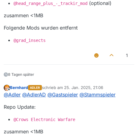
(optional)
@head_range_plus_-_trackir_mod
zusammen <1MB
Folgende Mods wurden entfernt
@grad_insects
1
8 Tagen später
Bernhard
schrieb am
25. Jan. 2025, 21:06
ADLER
zuletzt editiert von
Offline
@
Adler
@
AdlerAD
@
Gastspieler
@
Stammspieler
Repo Update:
@Crows Electronic Warfare
zusammen <1MB