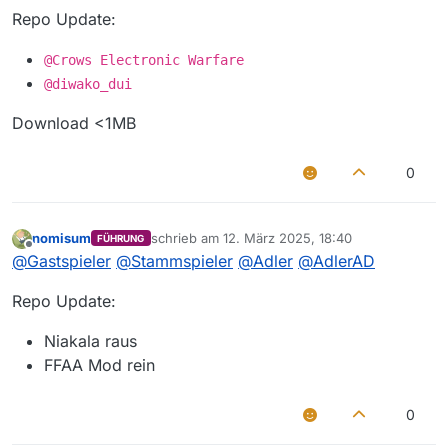
Repo Update:
@Crows Electronic Warfare
@diwako_dui
Download <1MB
0
nomisum
schrieb am
12. März 2025, 18:40
FÜHRUNG
zuletzt editiert von
Offline
@
Gastspieler
@
Stammspieler
@
Adler
@
AdlerAD
Repo Update:
Niakala raus
FFAA Mod rein
0