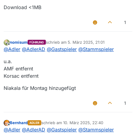
Download <1MB
1
nomisum
schrieb am
5. März 2025, 21:01
FÜHRUNG
zuletzt editiert von
Offline
@
Adler
@
AdlerAD
@
Gastspieler
@
Stammspieler
u.a.
AMF entfernt
Korsac entfernt
Niakala für Montag hinzugefügt
1
Bernhard
schrieb am
10. März 2025, 22:40
ADLER
zuletzt editiert von
Offline
@
Adler
@
AdlerAD
@
Gastspieler
@
Stammspieler