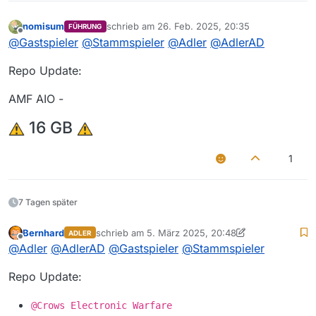
nomisum
schrieb am
26. Feb. 2025, 20:35
FÜHRUNG
zuletzt editiert von
Offline
@
Gastspieler
@
Stammspieler
@
Adler
@
AdlerAD
Repo Update:
AMF AIO -
16 GB
1
7 Tagen später
Bernhard
schrieb am
5. März 2025, 20:48
ADLER
zuletzt editiert von Bernhard
3. Mai 2025, 20:49
Offline
@
Adler
@
AdlerAD
@
Gastspieler
@
Stammspieler
Repo Update:
@Crows Electronic Warfare