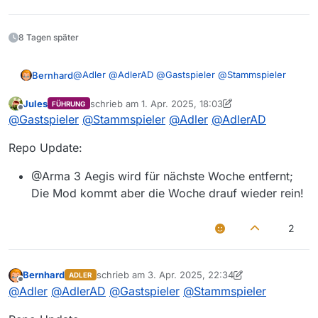
8 Tagen später
@
Adler
@
AdlerAD
@
Gastspieler
@
Stammspieler
Bernhard
Repo Update:
Jules
schrieb am
1. Apr. 2025, 18:03
FÜHRUNG
zuletzt editiert von Jules
4. Jan. 2025, 18:03
Offline
@
Gastspieler
@
Stammspieler
@
Adler
@
AdlerAD
@Crows Electronic Warfare
Download ~3.7GB
@Arma 3 Aegis
Repo Update:
Folgendes Mods wurde entfernt
@Arma 3 Aegis wird für nächste Woche entfernt;
Die Mod kommt aber die Woche drauf wieder rein!
@DHI Uniforms and Equipment
@Al Salman 2.0
2
Bernhard
schrieb am
3. Apr. 2025, 22:34
ADLER
zuletzt editiert von Bernhard
4. März 2025, 22:34
Offline
@
Adler
@
AdlerAD
@
Gastspieler
@
Stammspieler