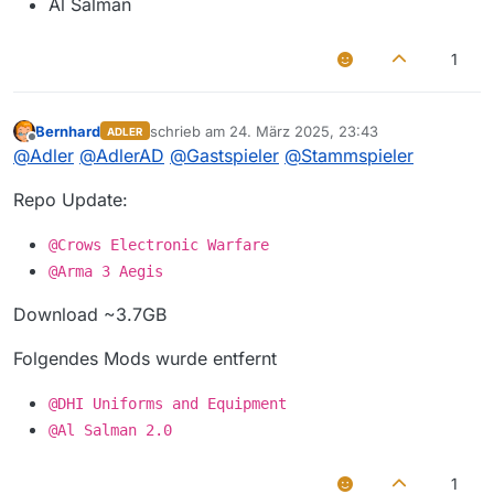
Al Salman
1
Bernhard
schrieb am
24. März 2025, 23:43
ADLER
zuletzt editiert von
Offline
@
Adler
@
AdlerAD
@
Gastspieler
@
Stammspieler
Repo Update:
@Crows Electronic Warfare
@Arma 3 Aegis
Download ~3.7GB
Folgendes Mods wurde entfernt
@DHI Uniforms and Equipment
@Al Salman 2.0
1