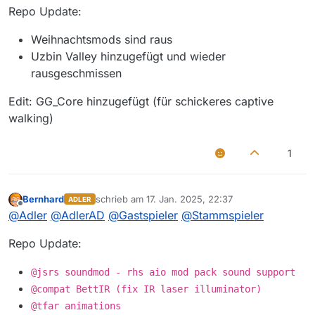
Repo Update:
Weihnachtsmods sind raus
Uzbin Valley hinzugefügt und wieder
rausgeschmissen
Edit: GG_Core hinzugefügt (für schickeres captive
walking)
1
Bernhard
schrieb am
17. Jan. 2025, 22:37
ADLER
zuletzt editiert von
Offline
@
Adler
@
AdlerAD
@
Gastspieler
@
Stammspieler
Repo Update:
@jsrs soundmod - rhs aio mod pack sound support
@compat BettIR (fix IR laser illuminator)
@tfar animations