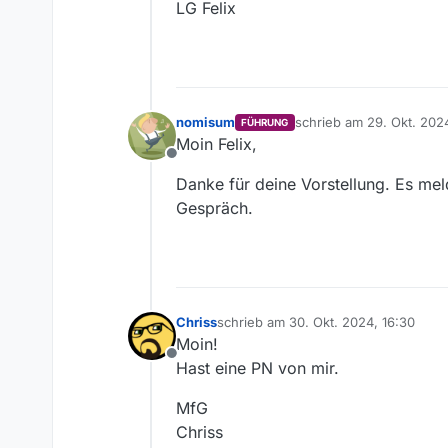
LG Felix
nomisum
schrieb am
29. Okt. 2024
FÜHRUNG
zuletzt editiert von
Moin Felix,
Offline
Danke für deine Vorstellung. Es m
Gespräch.
Chriss
schrieb am
30. Okt. 2024, 16:30
zuletzt editiert von
Moin!
Offline
Hast eine PN von mir.
MfG
Chriss