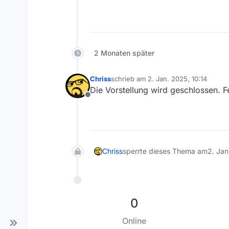
2 Monaten später
Chriss
schrieb am
2. Jan. 2025, 10:14
zuletzt editiert von
Die Vorstellung wird geschlossen. Fe
Offline
Chriss
sperrte dieses Thema am
2. Jan
0
Online