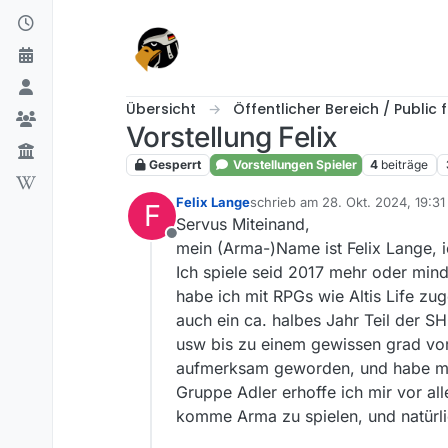
Skip to content
Übersicht
Öffentlicher Bereich / Public
Vorstellung Felix
Gesperrt
Vorstellungen Spieler
4
beiträge
Felix Lange
schrieb am
28. Okt. 2024, 19:31
F
zuletzt editiert von
Servus Miteinand,
Offline
mein (Arma-)Name ist Felix Lange, i
Ich spiele seid 2017 mehr oder min
habe ich mit RPGs wie Altis Life zu
auch ein ca. halbes Jahr Teil der S
usw bis zu einem gewissen grad vor
aufmerksam geworden, und habe mich
Gruppe Adler erhoffe ich mir vor a
komme Arma zu spielen, und natürli