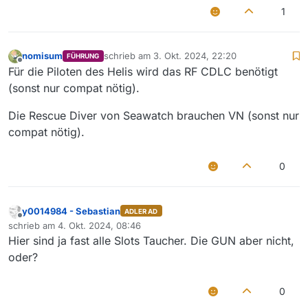
1
nomisum
schrieb am
3. Okt. 2024, 22:20
FÜHRUNG
zuletzt editiert von
Offline
Für die Piloten des Helis wird das RF CDLC benötigt
(sonst nur compat nötig).
Die Rescue Diver von Seawatch brauchen VN (sonst nur
compat nötig).
0
y0014984 - Sebastian
ADLER AD
Offline
schrieb am
4. Okt. 2024, 08:46
zuletzt editiert von
Hier sind ja fast alle Slots Taucher. Die GUN aber nicht,
oder?
0