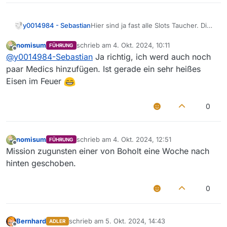
y0014984 - Sebastian
Hier sind ja fast alle Slots Taucher. Die
GUN aber nicht, oder?
nomisum
schrieb am
4. Okt. 2024, 10:11
FÜHRUNG
zuletzt editiert von
Offline
@
y0014984-Sebastian
Ja richtig, ich werd auch noch
paar Medics hinzufügen. Ist gerade ein sehr heißes
Eisen im Feuer
0
nomisum
schrieb am
4. Okt. 2024, 12:51
FÜHRUNG
zuletzt editiert von
Offline
Mission zugunsten einer von Boholt eine Woche nach
hinten geschoben.
0
Bernhard
schrieb am
5. Okt. 2024, 14:43
ADLER
zuletzt editiert von