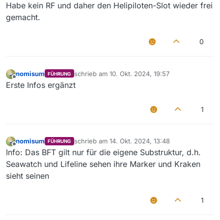
Offline
Habe kein RF und daher den Helipiloten-Slot wieder frei
gemacht.
0
nomisum
schrieb am
10. Okt. 2024, 19:57
FÜHRUNG
zuletzt editiert von
Offline
Erste Infos ergänzt
1
nomisum
schrieb am
14. Okt. 2024, 13:48
FÜHRUNG
zuletzt editiert von
Offline
Info: Das BFT gilt nur für die eigene Substruktur, d.h.
Seawatch und Lifeline sehen ihre Marker und Kraken
sieht seinen
1