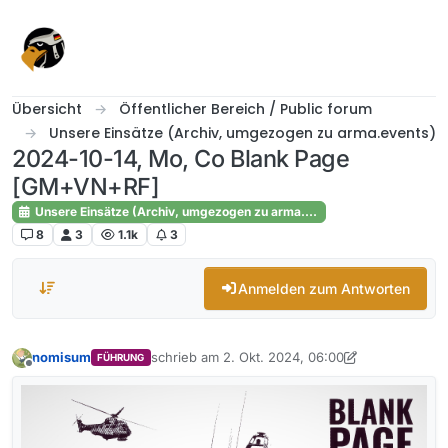
Skip to content
Übersicht
Öffentlicher Bereich / Public forum
Unsere Einsätze (Archiv, umgezogen zu arma.events)
2024-10-14, Mo, Co Blank Page
[GM+VN+RF]
Unsere Einsätze (Archiv, umgezogen zu arma.events)
8
3
1.1k
3
Anmelden zum Antworten
nomisum
schrieb am
2. Okt. 2024, 06:00
FÜHRUNG
zuletzt editiert von nomisum
Offline